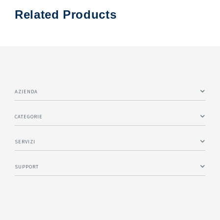
Related Products
AZIENDA
Informazione
CATEGORIE
Prodotti
SERVIZI
Servizi
Blog & Notizie
SUPPORT
FAQ
Richiesta